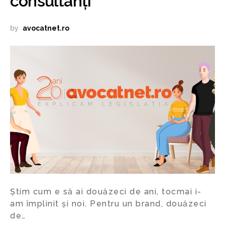
consultanți
by
avocatnet.ro
Știm cum e să ai douăzeci de ani, tocmai i-
am împlinit și noi. Pentru un brand, douăzeci
de…