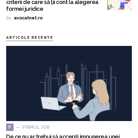
criterii de care să ții cont la alegerea
formei juridice
by
avocatnet.ro
ARTICOLE RECENTE
PRIMUL JOB
P
De ce nu ar trebui să accepți impunerea unei