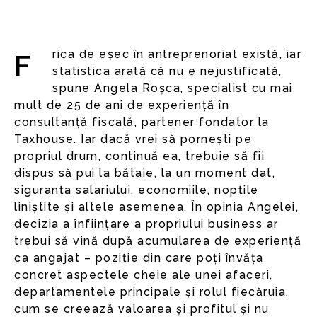
Frica de eșec în antreprenoriat există, iar
statistica arată că nu e nejustificată,
spune Angela Roșca, specialist cu mai
mult de 25 de ani de experiență în
consultanță fiscală, partener fondator la
Taxhouse. Iar dacă vrei să pornești pe
propriul drum, continuă ea, trebuie să fii
dispus să pui la bătaie, la un moment dat,
siguranța salariului, economiile, nopțile
liniștite și altele asemenea. În opinia Angelei,
decizia a înființare a propriului business ar
trebui să vină după acumularea de experiență
ca angajat – poziție din care poți învăța
concret aspectele cheie ale unei afaceri,
departamentele principale și rolul fiecăruia,
cum se creează valoarea și profitul și nu