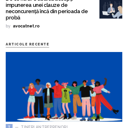
impunerea unei clauze de
neconcurență încă din perioada de
probă
by
avocatnet.ro
ARTICOLE RECENTE
TINERI ANTREPRENORI
T