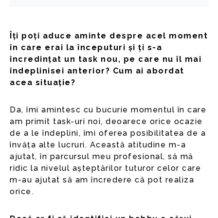
Îți poți aduce aminte despre acel moment
în care erai la începuturi și ți s-a
încredințat un task nou, pe care nu îl mai
îndeplinisei anterior? Cum ai abordat
acea situație?
Da, îmi amintesc cu bucurie momentul în care
am primit task-uri noi, deoarece orice ocazie
de a le îndeplini, îmi oferea posibilitatea de a
învăța alte lucruri. Această atitudine m-a
ajutat, în parcursul meu profesional, să mă
ridic la nivelul așteptărilor tuturor celor care
m-au ajutat să am încredere că pot realiza
orice.