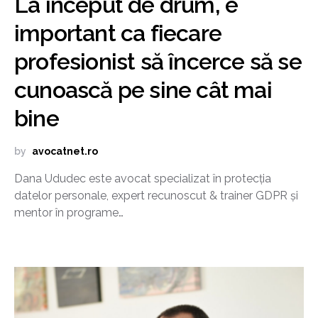
La început de drum, e
important ca fiecare
profesionist să încerce să se
cunoască pe sine cât mai
bine
by
avocatnet.ro
Dana Ududec este avocat specializat în protecția
datelor personale, expert recunoscut & trainer GDPR și
mentor în programe…