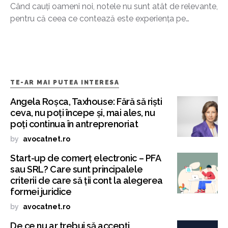
Când cauți oameni noi, notele nu sunt atât de relevante,
pentru că ceea ce contează este experiența pe…
TE-AR MAI PUTEA INTERESA
Angela Roșca, Taxhouse: Fără să riști
ceva, nu poți începe și, mai ales, nu
poți continua în antreprenoriat
by
avocatnet.ro
Start-up de comerț electronic – PFA
sau SRL? Care sunt principalele
criterii de care să ții cont la alegerea
formei juridice
by
avocatnet.ro
De ce nu ar trebui să accepți