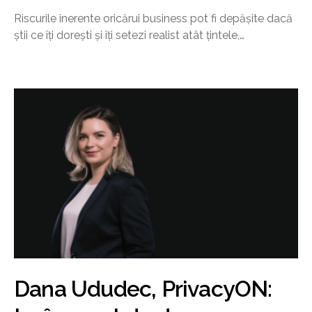
Riscurile inerente oricărui business pot fi depășite dacă
știi ce îți dorești și îți setezi realist atât țintele,…
Dana Ududec, PrivacyON: