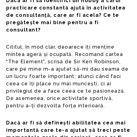
Dacă ar fi să identifici un hobby a cărui
practicare constantă ajută în activitatea
de consultanță, care ar fi acela? Ce te
pregătește mai bine pentru a fi
consultant?
Cititul, în mod clar, deoarece îți menține
mintea ageră și ocupată. Recomand cartea
“The Element”, scrisă de Sir Ken Robinson,
care pe mine m-a ajutat să-mi dau seama de
un lucru foarte important; atunci când faci
ceea ce îți place nu mai muncești, ci ai
privilegiul de a face ceea ce te pasionează.
De asemenea, orice activitate sportivă,
pentru a-ți dezvolta forța interioară.
Dacă ar fi să definești abilitatea cea mai
importantă care te-a ajutat să treci peste