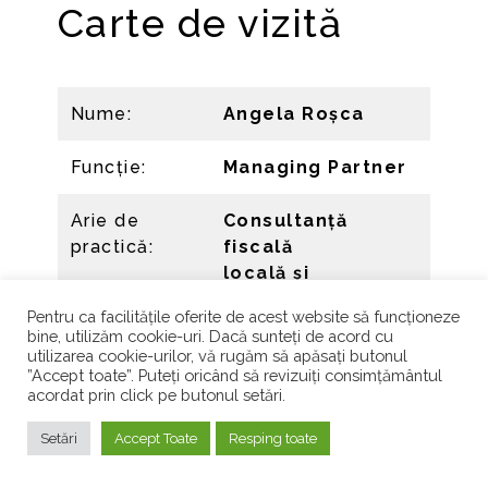
Carte de vizită
Nume:
Angela Roșca
Funcție:
Managing Partner
Arie de
Consultanță
practică:
fiscală
locală și
internațională
Pentru ca facilitățile oferite de acest website să funcționeze
bine, utilizăm cookie-uri. Dacă sunteți de acord cu
Companie:
Tahouse
utilizarea cookie-urilor, vă rugăm să apăsați butonul
”Accept toate”. Puteți oricând să revizuiți consimțământul
acordat prin click pe butonul setări.
Experiență
: +25
ani
Setări
Accept Toate
Resping toate