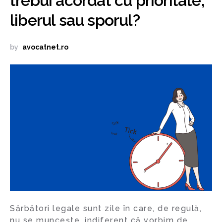
trebui acordat cu prioritate,
liberul sau sporul?
by
avocatnet.ro
Sărbători legale sunt zile în care, de regulă,
nu se muncește, indiferent că vorbim de