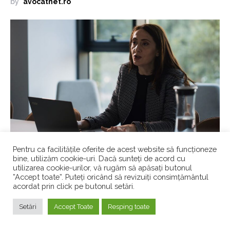
by
avocatnet.ro
Pentru ca facilitățile oferite de acest website să funcționeze
bine, utilizăm cookie-uri. Dacă sunteți de acord cu
utilizarea cookie-urilor, vă rugăm să apăsați butonul
Studiul ar trebui să fie principala principala
”Accept toate”. Puteți oricând să revizuiți consimțământul
preocupare pe perioada studenției, spune
acordat prin click pe butonul setări.
Nadia Oanea, consultant fiscal, expert
contabil…
Setări
Accept Toate
Resping toate