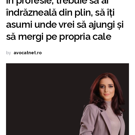
în profesie, trebuie să ai
îndrăzneală din plin, să îți
asumi unde vrei să ajungi și
să mergi pe propria cale
by
avocatnet.ro