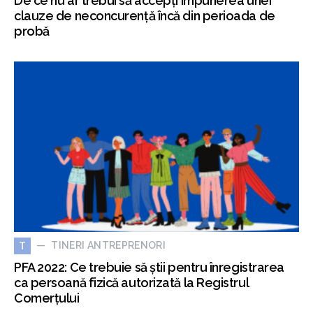
De ce nu ar trebui să accepți impunerea unei
clauze de neconcurență încă din perioada de
probă
TINERI ANTREPRENORI
T
PFA 2022: Ce trebuie să știi pentru înregistrarea
ca persoană fizică autorizată la Registrul
Comerțului