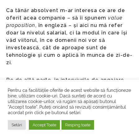
Ca tânăr absolvent m-ar interesa ce are de
oferit acea companie – să îi spunem
value
proposition
, în engleză – și aici nu mă refer
doar la nivelul salarial, ci la modul în care își
văd viitorul, în ce domenii noi vor să
investească, cât de aproape sunt de
tehnologie și cum o aplică în munca de zi-de-
zi.
Pe de altă parte, în interviurile de angajare
caut, în primul rând, oameni curioși.
Pentru ca facilitățile oferite de acest website să funcționeze
Curiozitatea este unul din lucrurile fără de
bine, utilizăm cookie-uri. Dacă sunteți de acord cu
utilizarea cookie-urilor, vă rugăm să apăsați butonul
care nu poți profesa ca și consultant, trebuie
”Accept toate”. Puteți oricând să revizuiți consimțământul
mereu găsite soluții noi de abordare a unor
acordat prin click pe butonul setări.
probleme/situații (noi și ele) și, din păcate,
curiozitatea s-a cam stins în lumea în care
Setări
Accept Toate
Resping toate
trăim acum.