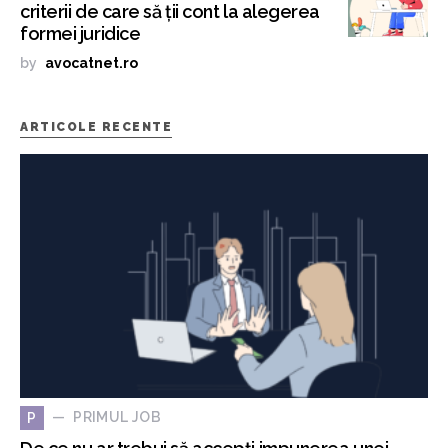
criterii de care să ții cont la alegerea
formei juridice
by
avocatnet.ro
ARTICOLE RECENTE
PRIMUL JOB
P