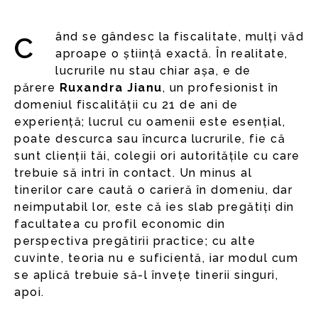
Când se gândesc la fiscalitate, mulți văd
aproape o știință exactă. În realitate,
lucrurile nu stau chiar așa, e de
părere
Ruxandra Jianu
, un profesionist în
domeniul fiscalității cu 21 de ani de
experiență; lucrul cu oamenii este esențial,
poate descurca sau încurca lucrurile, fie că
sunt clienții tăi, colegii ori autoritățile cu care
trebuie să intri în contact. Un minus al
tinerilor care caută o carieră în domeniu, dar
neimputabil lor, este că ies slab pregătiți din
facultatea cu profil economic din
perspectiva pregătirii practice; cu alte
cuvinte, teoria nu e suficientă, iar modul cum
se aplică trebuie să-l învețe tinerii singuri,
apoi.