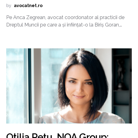
by
avocatnet.ro
Pe Anca Zegrean, avocat coordonator al practicii de
Dreptul Muncii pe care a și înființat-o la Biriș Goran,…
Otilia Pețu, NOA Group: