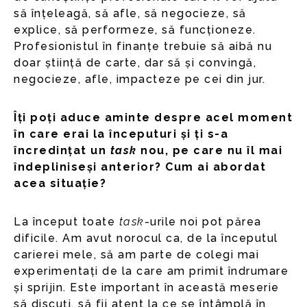
să înțeleagă, să afle, să negocieze, să
explice, să performeze, să funcționeze.
Profesionistul în finanțe trebuie să aibă nu
doar știință de carte, dar să și convingă,
negocieze, afle, impacteze pe cei din jur.
Îți poți aduce aminte despre acel moment
în care erai la începuturi și ți s-a
încredințat un
task
nou, pe care nu îl mai
îndepliniseși anterior? Cum ai abordat
acea situație?
La început toate
task
-urile noi pot părea
dificile. Am avut norocul ca, de la începutul
carierei mele, să am parte de colegi mai
experimentați de la care am primit îndrumare
și sprijin. Este important în această meserie
să discuți, să fii atent la ce se întâmplă în