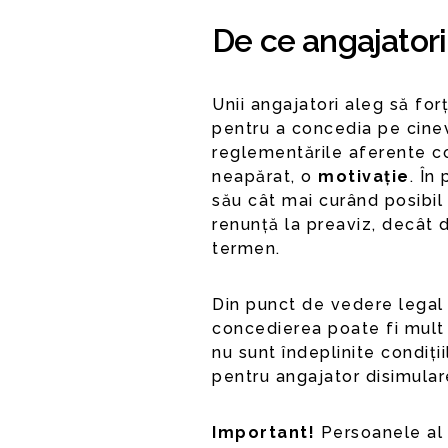
De ce angajatori
Unii angajatori aleg să fo
pentru a concedia pe cinev
reglementările aferente co
neapărat, o
motivație
. În
său cât mai curând posibil
renunță la preaviz, decât 
termen.
Din punct de vedere legal e
concedierea poate fi mult
nu sunt îndeplinite condiți
pentru angajator disimulare
Important!
Persoanele al 