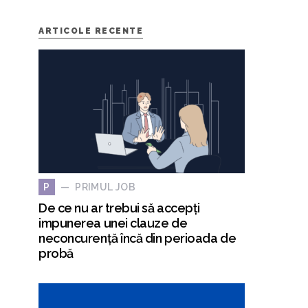
ARTICOLE RECENTE
PRIMUL JOB
P
De ce nu ar trebui să accepți
impunerea unei clauze de
neconcurență încă din perioada de
probă