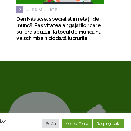
PRIMUL JOB
P
Dan Năstase, specialist în relații de
muncă: Pasivitatea angajaților care
suferă abuzuri la locul de muncă nu
va schimba niciodată lucrurile
lor,
Setări
Accept Toate
Resping toate