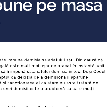
 pune pe masă 
e
ală este mult mai ușor de atacat în instanță, unii
să îi impună salariatului demisia în loc. Deși Codul
aptul că decizia de a demisiona îi aparține
tă și sancționarea ei ca atare nu este tratată de
a unei demisii este o problemă cu care mulți