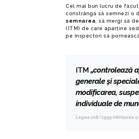
Cel mai bun lucru de făcut 
constrângă să semnezi o de
semnarea
, să mergi să de
(ITM) de care aparține sediu
pe inspectori să porneasc
ITM
„controlează a
generale şi speciale
modificarea, suspe
individuale de mu
Legea 108/1999 înființarea și