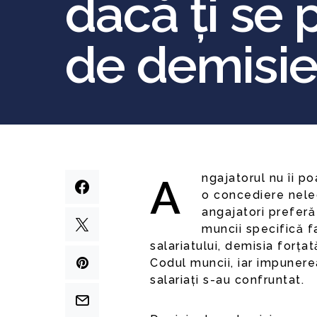
dacă ți se
de demisi
Angajatorul nu îi poate impune demisia salariatului său. Din cauză că
o concediere neleg
angajatori preferă 
muncii specifică f
salariatului, demisia forța
Codul muncii, iar impunere
salariați s-au confruntat.