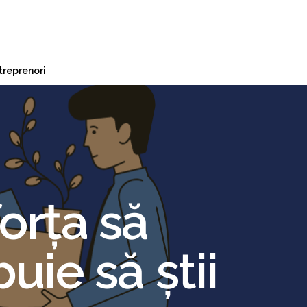
treprenori
orța să
uie să știi