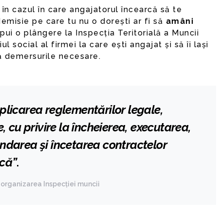
în cazul în care angajatorul încearcă să te
misie pe care tu nu o dorești ar fi să
amâni
pui o plângere la Inspecția Teritorială a Muncii
l social al firmei la care ești angajat și să îi lași
ă demersurile necesare.
plicarea reglementărilor legale,
, cu privire la încheierea, executarea,
ndarea şi încetarea contractelor
ncă”
.
 organizarea Inspecției muncii