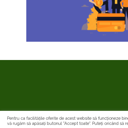
Pentru ca facilitățile oferite de acest website să funcționeze bin
vă rugăm să apăsați butonul ”Accept toate”. Puteți oricând să re