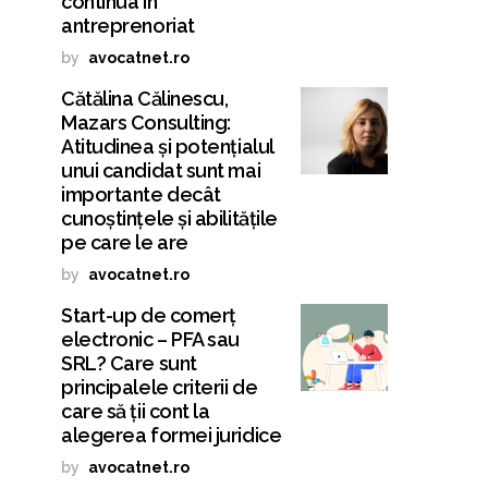
continua în
antreprenoriat
by
avocatnet.ro
Cătălina Călinescu,
Mazars Consulting:
Atitudinea și potențialul
unui candidat sunt mai
importante decât
cunoștințele și abilitățile
pe care le are
by
avocatnet.ro
Start-up de comerț
electronic – PFA sau
SRL? Care sunt
principalele criterii de
care să ții cont la
alegerea formei juridice
by
avocatnet.ro