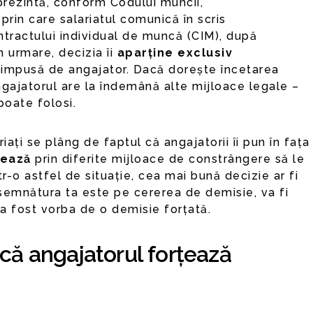
prezintă, conform Codului muncii,
prin care salariatul comunică în scris
ntractului individual de muncă (CIM), după
n urmare, decizia îi
aparține exclusiv
i impusă de angajator. Dacă dorește încetarea
angajatorul are la îndemână alte mijloace legale –
poate folosi.
iați se plâng de faptul că angajatorii îi pun în fața
țează
prin diferite mijloace de constrângere să le
-o astfel de situație, cea mai bună decizie ar fi
semnătura ta este pe cererea de demisie, va fi
a fost vorba de o demisie forțată.
că angajatorul forțează