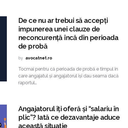
De ce nu ar trebui să accepți
impunerea unei clauze de
neconcurență încă din perioada
de probă
by
avocatnet.ro
Tocmai pentru că perioada de probă e timpul în
care angajatul și angajatorul își dau seama dacă
raportul…
Angajatorul îți oferă și “salariu în
plic”? Iată ce dezavantaje aduce
această situație