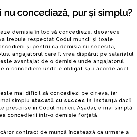
i nu concediază, pur și simplu?
rțeze demisia în loc să concedieze, deoarece
a trebuie respectat Codul muncii și toate
ncedierii și pentru că demisia nu necesită,
 plus, angajatorul care îl vrea dispărut pe salariatul
 este avantajat de o demisie unde angajatorul
de o concediere unde e obligat să-i acorde acel
ste mai dificil să concediezi pe cineva, iar
 mai simplu
atacată cu succes în instanță
dacă
ile prescrise în Codul muncii. Așadar, e mai simplă
a concedierii într-o demisie forțată.
căror contract de muncă încetează ca urmare a