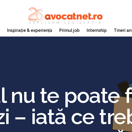
Inspirație & experiență
Primul job
Internship
Tineri an
 nu te poate f
 – iată ce treb