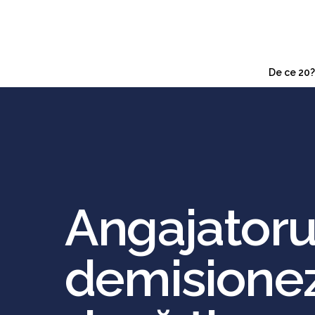
De ce 20?
Angajatorul
demisionezi