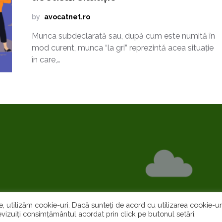
by
avocatnet.ro
Munca subdeclarată sau, după cum este numită în
mod curent, munca “la gri” reprezintă acea situație
în care,…
e, utilizăm cookie-uri. Dacă sunteți de acord cu utilizarea cookie-uri
vizuiți consimțământul acordat prin click pe butonul setări.