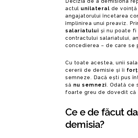
Decizia de a demisiona re
actul
unilateral
de voință 
angajatorului încetarea co
împlinirea unui preaviz. Pri
salariatului
și nu poate f
contractului salariatului, 
concedierea – de care se 
Cu toate acestea, unii salar
cererii de demisie și îi
for
semneze. Dacă ești pus într
să
nu semnezi
. Odată ce 
foarte greu de dovedit că 
Ce e de făcut da
demisia?