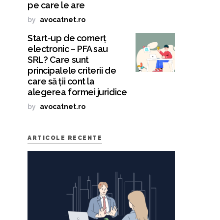
pe care le are
by
avocatnet.ro
Start-up de comerț
electronic – PFA sau
SRL? Care sunt
principalele criterii de
care să ții cont la
alegerea formei juridice
by
avocatnet.ro
ARTICOLE RECENTE