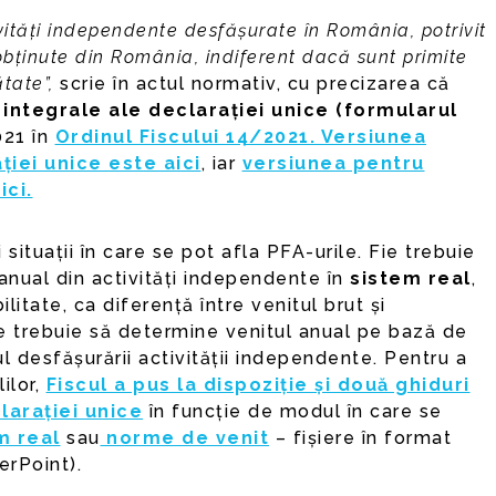
ivități independente desfășurate în România, potrivit
 obținute din România, indiferent dacă sunt primite
tate”,
scrie în actul normativ, cu precizarea că
 integrale ale declarației unice (formularul
021 în
Ordinul Fiscului 14/2021. Versiunea
ției unice este aici
, iar
versiunea pentru
ci.
situații în care se pot afla PFA-urile. Fie trebuie
 anual din activități independente în
sistem real
,
litate, ca diferență între venitul brut și
Fie trebuie să determine venitul anual pe bază de
l desfășurării activității independente. Pentru a
lilor,
Fiscul a pus la dispoziție și două ghiduri
arației unice
în funcție de modul în care se
m real
sau
norme de venit
– fișiere în format
erPoint).