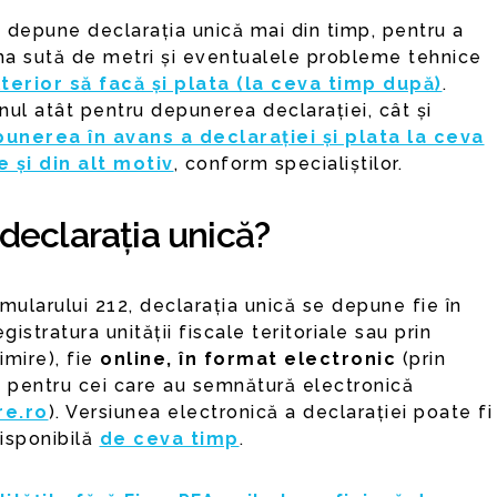
 depune declarația unică mai din timp, pentru a
ma sută de metri și eventualele probleme tehnice
lterior să facă și plata (la ceva timp după)
.
nul atât pentru depunerea declarației, cât și
unerea în avans a declarației și plata la ceva
e și din alt motiv
, conform specialiștilor.
eclarația unică?
mularului 212, declarația unică se depune fie în
egistratura unității fiscale teritoriale sau prin
imire), fie
online, în format electronic
(prin
 pentru cei care au semnătură electronică
re.ro
). Versiunea electronică a declarației poate fi
disponibilă
de ceva timp
.