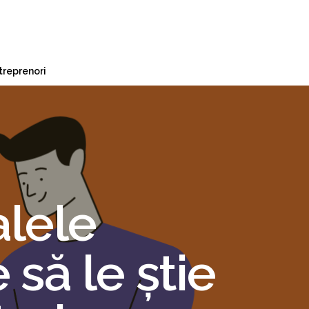
treprenori
alele
 să le știe