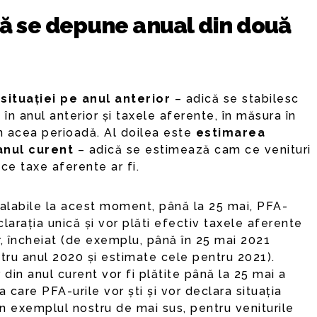
că se depune anual din două
 situației pe anul anterior
– adică se stabilesc
 în anul anterior și taxele aferente, în măsura în
în acea perioadă. Al doilea este
estimarea
 anul curent
– adică se estimează cam ce venituri
ce taxe aferente ar fi.
valabile la acest moment, până la 25 mai, PFA-
larația unică și vor plăti efectiv taxele aferente
or, încheiat (de exemplu, până în 25 mai 2021
ntru anul 2020 și estimate cele pentru 2021).
 din anul curent vor fi plătite până la 25 mai a
a care PFA-urile vor ști și vor declara situația
în exemplul nostru de mai sus, pentru veniturile