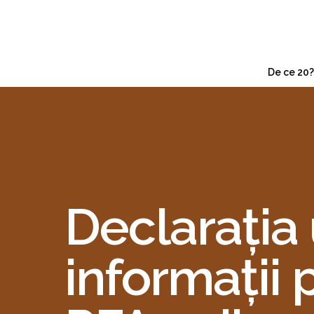
De ce 20?
Declarația 
informații 