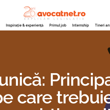
Inspirație & experiență
Primul job
Internship
Tineri an
unică: Princip
pe care trebuie