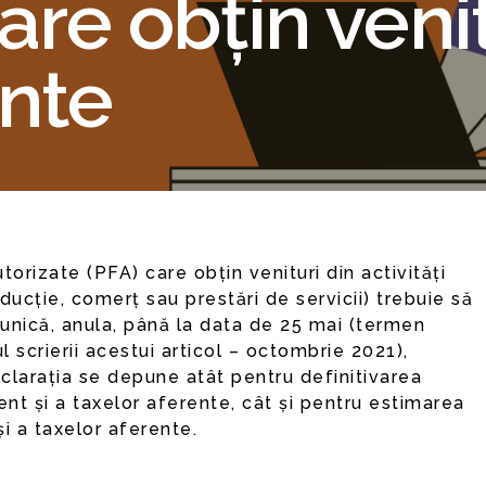
are obțin veni
nte
ucție, comerț sau prestări de servicii) trebuie să
unică, anula, până la data de 25 mai (termen
 scrierii acestui articol – octombrie 2021),
clarația se depune atât pentru definitivarea
ent și a taxelor aferente, cât și pentru estimarea
și a taxelor aferente.