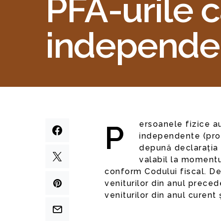
PFA-urile c
independe
Persoanele fizice autorizate (PFA) care obțin venituri din activități
independente (prod
depună declarația 
valabil la momentul
conform Codului fiscal. De
veniturilor din anul preced
veniturilor din anul curent 