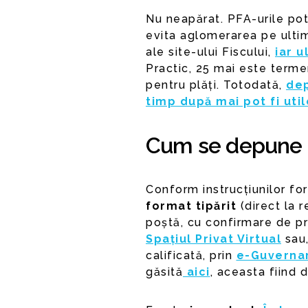
Nu neapărat. PFA-urile pot
evita aglomerarea pe ulti
ale site-ului Fiscului,
iar u
Practic, 25 mai este terme
pentru plăți. Totodată,
dep
timp după mai pot fi util
Cum se depune d
Conform instrucțiunilor for
format tipărit
(direct la r
poștă, cu confirmare de pr
Spațiul Privat Virtual
sau,
calificată, prin
e-Guverna
găsită
aici
, aceasta fiind 