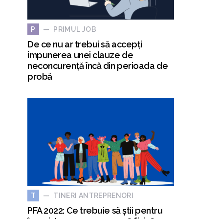
PRIMUL JOB
P
De ce nu ar trebui să accepți
impunerea unei clauze de
neconcurență încă din perioada de
probă
TINERI ANTREPRENORI
T
PFA 2022: Ce trebuie să știi pentru