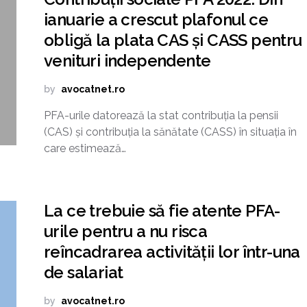
ianuarie a crescut plafonul ce
obligă la plata CAS și CASS pentru
venituri independente
by
avocatnet.ro
PFA-urile datorează la stat contribuția la pensii
(CAS) și contribuția la sănătate (CASS) în situația în
care estimează…
La ce trebuie să fie atente PFA-
urile pentru a nu risca
reîncadrarea activității lor într-una
de salariat
by
avocatnet.ro