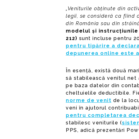
„Veniturile obținute din act
legii, se consideră ca fiind
din România sau din străină
modelul și instrucțiunile
212)
sunt incluse pentru 2
pentru tipărire a declara
depunerea online este ai
În esență, există două mari 
să stabilească venitul net
pe baza datelor din contabi
cheltuielile deductibile. 
norme de venit
de la locu
veni în ajutorul contribuabi
pentru completarea decl
stabilesc veniturile (
siste
PPS, adică prezentări Pow