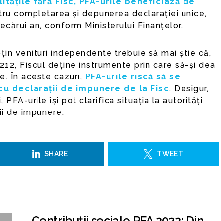
litățile fără Fisc, PFA-urile beneficiază de
tru completarea și depunerea declarației unice,
ecărui an, conform Ministerului Finanțelor.
țin venituri independente trebuie să mai știe că,
12, Fiscul deține instrumente prin care să-și dea
. În aceste cazuri,
PFA-urile riscă să se
cu declarații de impunere de la Fisc
. Desigur,
PFA-urile își pot clarifica situația la autorități
ii de impunere.
SHARE
TWEET
Contribuții sociale PFA 2022: Din