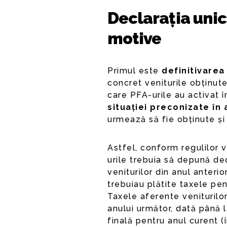
Declarația uni
motive
Primul este
definitivarea
concret veniturile obținute
care PFA-urile au activat 
situației preconizate în
urmează să fie obținute și 
Astfel, conform regulilor 
urile trebuia să depună dec
veniturilor din anul anteri
trebuiau plătite taxele pe
Taxele aferente veniturilor
anului următor, dată până l
finală pentru anul curent (