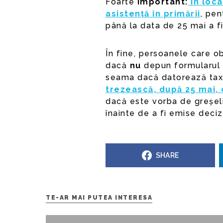
Foarte
important:
În loca
asistență în primării
, pen
până la data de 25 mai a fi
În fine, persoanele care ob
dacă
nu
depun formularul 2
seama dacă datorează taxe
trezească, după 25 mai, 
dacă este vorba de greșeli, 
înainte de a fi emise deciz
SHARE
TE-AR MAI PUTEA INTERESA