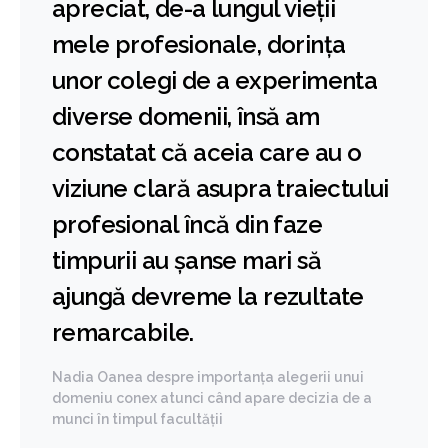
apreciat, de-a lungul vieții
mele profesionale, dorința
unor colegi de a experimenta
diverse domenii, însă am
constatat că aceia care au o
viziune clară asupra traiectului
profesional încă din faze
timpurii au șanse mari să
ajungă devreme la rezultate
remarcabile.
Nadia Oanea despre importanța alegerii unui
domeniu conex atunci când apare decizia de a
munci în timpul facultății