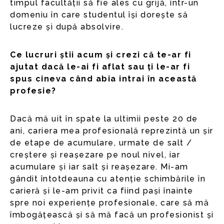
timpul facultății să fie ales cu grijă, într-un
domeniu în care studentul își dorește să
lucreze și după absolvire.
Ce lucruri știi acum și crezi că te-ar fi
ajutat dacă le-ai fi aflat sau ți le-ar fi
spus cineva când abia intrai în această
profesie?
Dacă mă uit în spate la ultimii peste 20 de
ani, cariera mea profesională reprezintă un șir
de etape de acumulare, urmate de salt /
creștere și reașezare pe noul nivel, iar
acumulare și iar salt și reașezare. Mi-am
gândit întotdeauna cu atenție schimbările în
carieră și le-am privit ca fiind pași înainte
spre noi experiențe profesionale, care să mă
îmbogățească și să mă facă un profesionist și