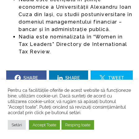
economice a Universității Alexandru Ioan
Cuza din Iași, cu studii postuniversitare în
domeniul managementului financiar –
bancar și în administrație publică.
Nadia este nominalizată în “Women in
Tax Leaders” Directory de International
Tax Review.
SHARE
SHARE
TWEET
Pentru ca facilitățile oferite de acest website să funcționeze
SHARE
bine, utilizăm cookie-uri. Dacă sunteți de acord cu
utilizarea cookie-urilor, vă rugăm să apăsați butonul
”Accept toate”. Puteți oricând să revizuiți consimțământul
acordat prin click pe butonul setări.
TE-AR MAI PUTEA INTERESA
Setări
Accept Toate
Resping toate