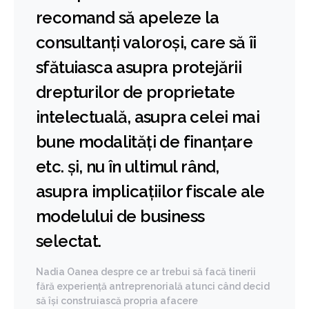
recomand să apeleze la
consultanți valoroși, care să îi
sfătuiasca asupra protejării
drepturilor de proprietate
intelectuală, asupra celei mai
bune modalități de finanțare
etc. și, nu în ultimul rând,
asupra implicațiilor fiscale ale
modelului de business
selectat.
Nadia Oanea despre ce ar trebui să facă tinerii
fără experiență antreprenorială atunci când decid
să își construiască propria afacere