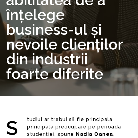
abilitatea de a
înțelege
business-ul și
nevoile clienților
din industrii
foarte diferite
Studiul ar trebui să fie principala
principala preocupare pe perioada
studenției, spune
Nadia Oanea
,