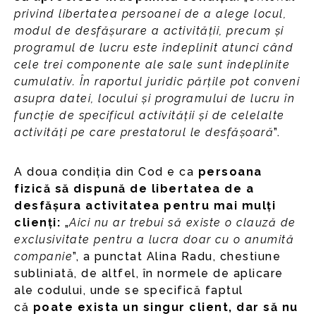
privind libertatea persoanei de a alege locul,
modul de desfășurare a activității, precum și
programul de lucru este îndeplinit atunci când
cele trei componente ale sale sunt îndeplinite
cumulativ. În raportul juridic părțile pot conveni
asupra datei, locului și programului de lucru în
funcție de specificul activității și de celelalte
activități pe care prestatorul le desfășoară
”.
A doua condiția din Cod e ca
persoana
fizică să dispună
de libertatea de a
desfășura activitatea pentru mai mulți
clienți:
„
Aici nu ar trebui să existe o clauză de
exclusivitate pentru a lucra doar cu o anumită
companie
”, a punctat Alina Radu, chestiune
subliniată, de altfel, în normele de aplicare
ale codului, unde se specifică faptul
că
poate exista un singur client, dar să nu