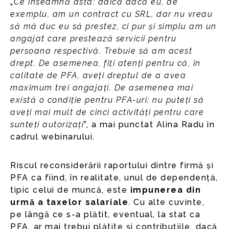
„
Ce înseamnă asta: adică dacă eu, de
exemplu, am un contract cu SRL, dar nu vreau
să mă duc eu să prestez, ci pur și simplu am un
angajat care prestează servicii pentru
persoana respectivă. Trebuie să am acest
drept. De asemenea, fiți atenți pentru că, în
calitate de PFA, aveți dreptul de a avea
maximum trei angajați. De asemenea mai
există o condiție pentru PFA-uri: nu puteți să
aveți mai mult de cinci activități pentru care
sunteți autorizați
”, a mai punctat Alina Radu în
cadrul webinarului.
Riscul reconsiderării raportului dintre firmă și
PFA ca fiind, în realitate, unul de dependență,
tipic celui de muncă, este
impunerea din
urmă a taxelor salariale
. Cu alte cuvinte,
pe lângă ce s-a plătit, eventual, la stat ca
PFA, ar mai trebui plătite și contribuțiile, dacă