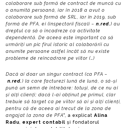
colaborare sub formă de contract de muncă cu
o anumită persoană, iar în 2018 a avut o
colaborare sub formă de SRL, iar în 2019, sub
formă de PFA, ei (inspectorii fiscali –
n.red.
) au
dreptul ca să o încadreze ca activitate
dependentă. De aceea este important ca să
urmăriți un pic firul istoric al colaborării cu
anumite persoane astfel încât să nu existe
probleme de reîncadrare pe viitor (…)
Dacă ai doar un singur contract (ca PFA –
n.red.
) la care facturezi lună de lună, o să-și
pună un semn de întrebare: totuși, de ce nu ai
și alți clienți; dacă l-ai obținut pe primul, clar
trebuie să target ca pe viitor să ai și alți clienți,
pentru că de aceea ai trecut de la zona de
angajat la zona de PFA
”, a explicat
Alina
Radu
,
expert contabil
și fondatorul