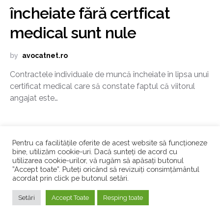
încheiate fără certficat
medical sunt nule
by
avocatnet.ro
Contractele individuale de muncă încheiate în lipsa unui
certificat medical care să constate faptul că viitorul
angajat este…
Pentru ca facilitățile oferite de acest website să funcționeze
bine, utilizăm cookie-uri. Dacă sunteți de acord cu
TE-AR MAI PUTEA INTERESA
utilizarea cookie-urilor, vă rugăm să apăsați butonul
”Accept toate”. Puteți oricând să revizuiți consimțământul
Angela Roșca, Taxhouse: Fără să riști
acordat prin click pe butonul setări.
ceva, nu poți începe și, mai ales, nu
Setări
Accept Toate
Resping toate
poți continua în antreprenoriat
by
avocatnet.ro