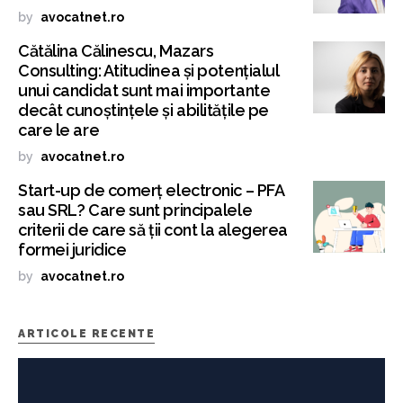
by
avocatnet.ro
Cătălina Călinescu, Mazars
Consulting: Atitudinea și potențialul
unui candidat sunt mai importante
decât cunoștințele și abilitățile pe
care le are
by
avocatnet.ro
Start-up de comerț electronic – PFA
sau SRL? Care sunt principalele
criterii de care să ții cont la alegerea
formei juridice
by
avocatnet.ro
ARTICOLE RECENTE