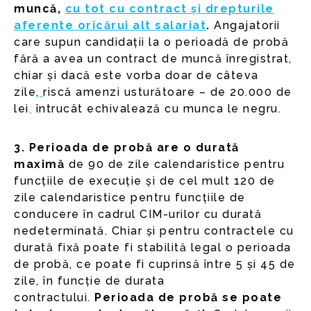
muncă,
cu tot cu contract și drepturile
aferente oricărui alt salariat
.
Angajatorii
care supun candidații la o perioadă de probă
fără a avea un contract de muncă înregistrat,
chiar și dacă este vorba doar de câteva
zile,
riscă amenzi usturătoare – de 20.000 de
lei
,
întrucât echivalează cu munca le negru.
3. Perioada de probă are o durată
maximă
de 90 de zile calendaristice pentru
funcțiile de execuție și de cel mult 120 de
zile calendaristice pentru funcțiile de
conducere în cadrul CIM-urilor cu durată
nedeterminată. Chiar și pentru contractele cu
durată fixă poate fi stabilită legal o perioada
de probă, ce poate fi cuprinsă între 5 și 45 de
zile, în funcție de durata
contractului.
Perioada de probă se poate