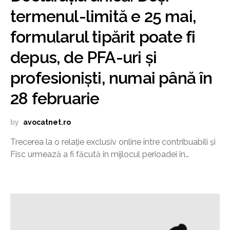
termenul-limită e 25 mai,
formularul tipărit poate fi
depus, de PFA-uri și
profesioniști, numai până în
28 februarie
by
avocatnet.ro
Trecerea la o relație exclusiv online între contribuabili și
Fisc urmează a fi făcută în mijlocul perioadei în…