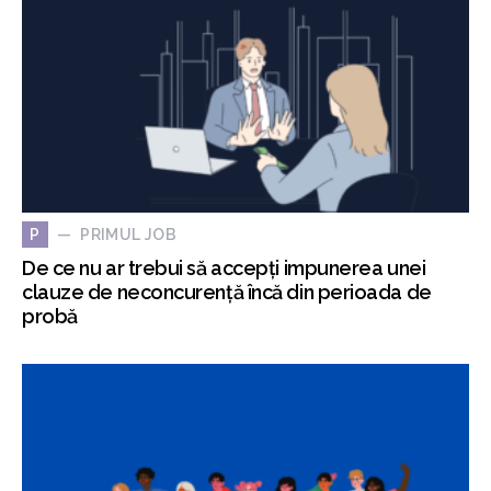
PRIMUL JOB
P
De ce nu ar trebui să accepți impunerea unei
clauze de neconcurență încă din perioada de
probă