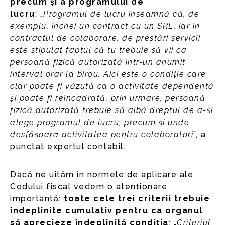
precum și a programului de
lucru
:
„
Programul de lucru înseamnă că, de
exemplu, închei un contract cu un SRL, iar în
contractul de colaborare, de prestări servicii
este stipulat faptul că tu trebuie să vii ca
persoană fizică autorizată într-un anumit
interval orar la birou. Aici este o condiție care
clar poate fi văzută ca o activitate dependentă
și poate fi reîncadrată, prin urmare, persoană
fizică autorizată trebuie să aibă dreptul de a-și
alege programul de lucru, precum și unde
desfășoară activitatea pentru colaboratori
”, a
punctat expertul contabil.
Dacă ne uităm în normele de aplicare ale
Codului fiscal vedem o atenționare
importantă:
toate cele trei criterii trebuie
îndeplinite cumulativ pentru ca organul
să aprecieze îndeplinită condiția
: „
Criteriul