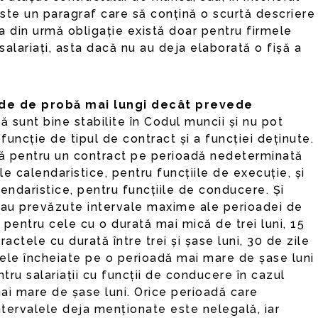
iste un paragraf care să conțină o scurtă descriere
Cea din urmă obligație există doar pentru firmele
alariați, asta dacă nu au deja elaborată o fișă a
ade de probă mai lungi decât prevede
ă sunt bine stabilite în Codul muncii și nu pot
uncție de tipul de contract și a funcției deținute.
ă pentru un contract pe perioadă nedeterminată
 calendaristice, pentru funcțiile de execuție, și
endaristice, pentru funcțiile de conducere. Și
 au prevăzute intervale maxime ale perioadei de
e pentru cele cu o durată mai mică de trei luni, 15
actele cu durată între trei și șase luni, 30 de zile
ele încheiate pe o perioadă mai mare de șase luni
ntru salariații cu funcții de conducere în cazul
ai mare de șase luni. Orice perioadă care
tervalele deja menționate este nelegală, iar