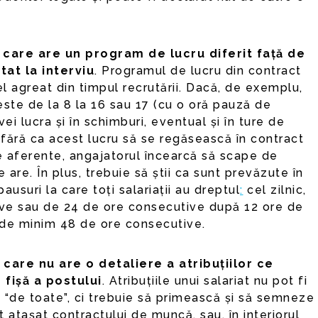
care are un program de lucru diferit față de
tat la interviu
. Programul de lucru din contract
el agreat din timpul recrutării. Dacă, de exemplu,
este de la 8 la 16 sau 17 (cu o oră pauză de
ei lucra și în schimburi, eventual și în ture de
fără ca acest lucru să se regăsească în contract
le aferente, angajatorul încearcă să scape de
 are. În plus, trebuie să știi ca sunt prevăzute în
ausuri la care toți salariații au dreptul
:
cel zilnic,
ve sau de 24 de ore consecutive după 12 ore de
 de minim 48 de ore consecutive.
care nu are o detaliere a atribuțiilor ce
 fișă a postului
. Atribuțiile unui salariat nu pot fi
 “de toate”, ci trebuie să primească și să semneze
 atașat contractului de muncă, sau, în interiorul