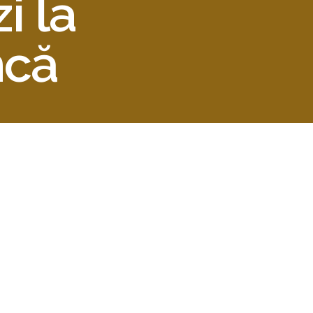
i la
ncă