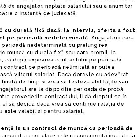
tă de angajator, neplata salariului sau a anumitor
 către o instanță de judecată.
cu durată fixă dacă, la interviu, oferta a fost
act pe perioadă nedeterminată
. Angajatorii care
 perioadă nedeterminată cu prelungirea
de muncă cu durată fixă sau care promit, la
ă, că după expirarea contractului pe perioadă
n contract pe perioadă nelimitată ar putea
ască viitorul salariat. Dacă dorește cu adevărat
 limită de timp și vrea să testeze abilitățile sau
angajatorul are la dispoziție perioada de probă,
ntre prevederile contractului, îi dă dreptul ca în
a ei să decidă dacă vrea să continue relația de
 este valabil și pentru salariat.
rență la un contract de muncă cu perioadă de
 angajat a unei clauze de neconcurență încă de la