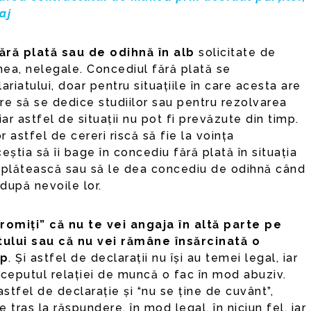
aj
fără plată sau de odihnă în alb
solicitate de
ea, nelegale. Concediul fără plată se
lariatului, doar pentru situațiile în care acesta are
re să se dedice studiilor sau pentru rezolvarea
r astfel de situații nu pot fi prevăzute din timp.
r astfel de cereri riscă să fie la voința
eștia să îi bage în concediu fără plată în situația
îi plătească sau să le dea concediu de odihnă când
 după nevoile lor.
promiți” că nu te vei angaja în altă parte pe
tului sau că nu vei rămâne însărcinată o
mp
. Și astfel de declarații nu își au temei legal, iar
începutul relației de muncă o fac în mod abuziv.
stfel de declarație și “nu se ține de cuvânt”,
e tras la răspundere, în mod legal, în niciun fel, iar