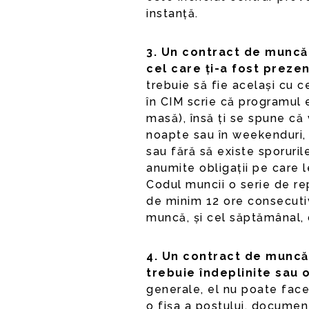
instanță.
3. Un contract de muncă 
cel care ți-a fost prezen
trebuie să fie același cu c
în CIM scrie că programul 
masă), însă ți se spune că v
noapte sau în weekenduri, 
sau fără să existe sporuri
anumite obligații pe care le
Codul muncii o serie de rep
de minim 12 ore consecuti
muncă, și cel săptămânal,
4. Un contract de muncă 
trebuie îndeplinite sau o
generale, el nu poate face
o fișa a postului, document