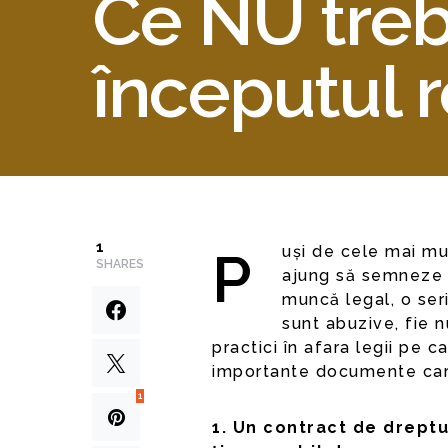
Ce NU treb
începutul 
1
Puși de cele mai multe ori în fața faptului împlinit, mulți candidați
SHARES
ajung să semneze 
muncă legal, o ser
sunt abuzive, fie 
practici în afara legii pe 
importante documente ca
1
1. Un contract de dreptu