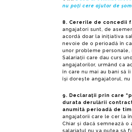
nu poți cere ajutor de șom
8. Cererile de concedii 
angajatori sunt, de asemen
acordă doar la inițiativa sa
nevoie de o perioadă în ca
unor probleme personale, ia
Salariații care dau curs uno
angajatorilor, urmând ca ac
în care nu mai au bani să 
își dorește angajatorul, nu
9. Declarații prin care “
durata derulării contrac
anumită perioadă de ti
angajatorii care le cer la 
Chiar și dacă semnează o a
salariatul nu va putea să fi