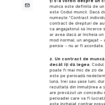
ți s-a vorbit despre un 
muncă este definită de un 
este Codul muncii. Dacă d
numește “Contract individu
contract de drepturi de aut
ca angajatorul să încerce s
ar avea dacă ar încheia un 
mod normal, un angajat – a
pensie – nu ar fi acordate.
2. Un contract de muncă
decât îți dă legea
. Codul
poate fi mai mic de 20 de
este pe perioadă nedetermi
lună, trei sau șase luni, 
rezultată din înmulțirea a 
are prevăzut un concediu 
perioadei care va fi lucra
este încheiat contrar preve