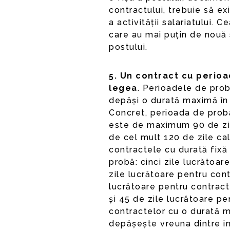
contractului, trebuie să ex
a activității salariatului. 
care au mai puțin de nouă s
postului.
5. Un contract cu perio
legea
. Perioadele de prob
depăși o durată maximă în f
Concret, perioada de prob
este de maximum 90 de zile
de cel mult 120 de zile cal
contractele cu durată fixă
probă: cinci zile lucrătoar
zile lucrătoare pentru contr
lucrătoare pentru contract
și 45 de zile lucrătoare pe
contractelor cu o durată m
depășește vreuna dintre in