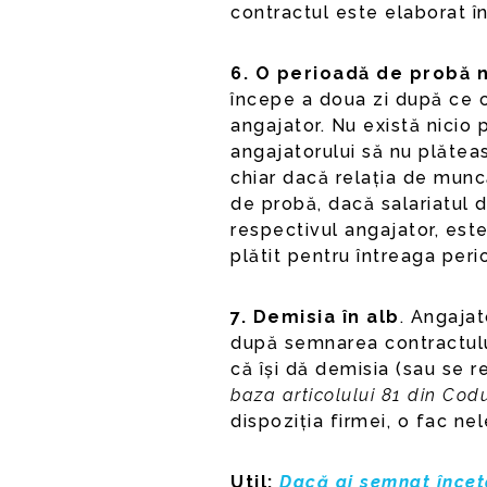
contractul este elaborat în 
6. O perioadă de probă n
începe a doua zi după ce 
angajator. Nu există nicio
angajatorului să nu plăteas
chiar dacă relația de muncă
de probă, dacă salariatul 
respectivul angajator, este
plătit pentru întreaga per
7. Demisia în alb
. Angajat
după semnarea contractul
că își dă demisia (sau se
baza articolului 81 din Cod
dispoziția firmei, o fac nel
Util:
Dacă ai semnat încet