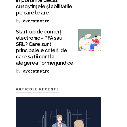
importante decât
cunoștințele și abilitățile
pe care le are
by
avocatnet.ro
Start-up de comerț
electronic – PFA sau
SRL? Care sunt
principalele criterii de
care să ții cont la
alegerea formei juridice
by
avocatnet.ro
ARTICOLE RECENTE