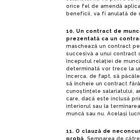
orice fel de amendă aplica
beneficii, va fi anulată de
10. Un contract de muncă 
prezentată ca un contr
maschează un contract pe
succesivă a unui contract 
începutul relației de munc
determinată vor trece la u
încerca, de fapt, să păcăle
să încheie un contract fără
cunoștințele salariatului, 
care, dacă este inclusă pri
interiorul sau la terminare
muncă sau nu. Același lucru
11. O clauză de neconcu
probă
. Semnarea de către