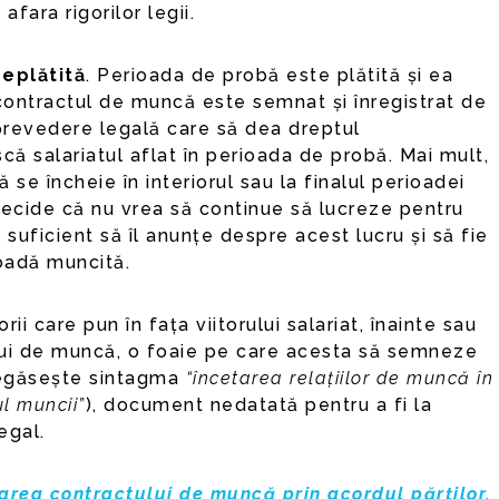
afara rigorilor legii.
eplătită
. Perioada de probă este plătită și ea
contractul de muncă este semnat și înregistrat de
 prevedere legală care să dea dreptul
că salariatul aflat în perioada de probă. Mai mult,
 se încheie în interiorul sau la finalul perioadei
decide că nu vrea să continue să lucreze pentru
 suficient să îl anunțe despre acest lucru și să fie
ioadă muncită.
orii care pun în fața viitorului salariat, înainte sau
ui de muncă, o foaie pe care acesta să semneze
 regăsește sintagma
“încetarea relațiilor de muncă în
ul muncii”
), document nedatată pentru a fi la
egal.
area contractului de muncă prin acordul părților,