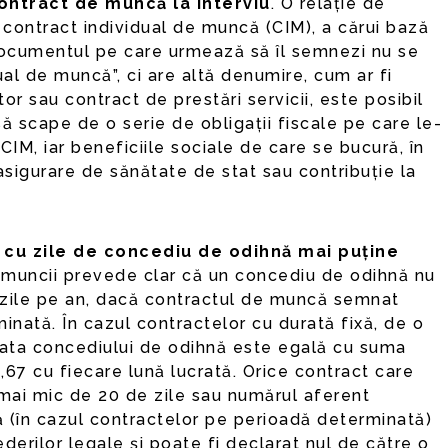
contract de muncă la interviu
. O relație de
contract individual de muncă (CIM), a cărui bază
ocumentul pe care urmează să îl semnezi nu se
al de muncă”, ci are altă denumire, cum ar fi
or sau contract de prestări servicii, este posibil
ă scape de o serie de obligații fiscale pe care le-
CIM, iar beneficiile sociale de care se bucură, în
sigurare de sănătate de stat sau contribuție la
 cu zile de concediu de odihnă mai puține
 muncii prevede clar că un concediu de odihnă nu
 zile pe an, dacă contractul de muncă semnat
nată. În cazul contractelor cu durată fixă, de o
durata concediului de odihnă este egală cu suma
1,67 cu fiecare lună lucrată. Orice contract care
mai mic de 20 de zile sau numărul aferent
tă (în cazul contractelor pe perioadă determinată)
derilor legale și poate fi declarat nul de către o