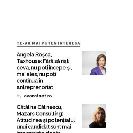
TE-AR MAI PUTEA INTERESA
Angela Roșca,
Taxhouse: Fără să riști
ceva, nu poți începe și,
mai ales, nu poți
continua în
antreprenoriat
by
avocatnet.ro
Cătălina Călinescu,
Mazars Consulting:
Atitudinea și potențialul
unui candidat sunt mai